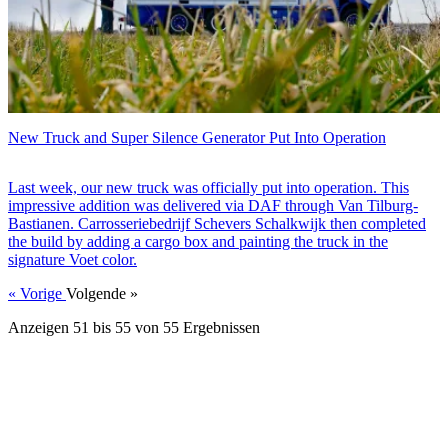
New Truck and Super Silence Generator Put Into Operation
Last week, our new truck was officially put into operation. This
impressive addition was delivered via DAF through Van Tilburg-
Bastianen. Carrosseriebedrijf Schevers Schalkwijk then completed
the build by adding a cargo box and painting the truck in the
signature Voet color.
« Vorige
Volgende »
Anzeigen
51
bis
55
von
55
Ergebnissen