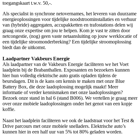
toegangskaart t.w.v. 50,-.
Als specialist in synchrone netovernames, het leveren van duurzame
energieoplossingen voor tijdelijke noodstroominstallaties en verhuur
van (hybride) aggregaten, accupakketten en trafostations delen wij
graag onze expertise om jou te helpen. Kom je vast te zitten door
netcongestie, (nog) geen vaste netaansluiting op jouw werklocatie of
een tijdelijke stroomonderbreking? Een tijdelijke stroomoplossing
biedt dan de uitkomst.
Laadpartner Vakbeurs Energie
Als laadpartner van de Vakbeurs Energie faciliteren we het Voet
laadplein bij de Brabanthallen. Exposanten en bezoekers kunnen
hier hun volledig elektrische auto gratis opladen tijdens de
beursdagen. Dit is de kans om kennis te maken met onze Blue
Battery Box, die deze laadoplossing mogelijk maakt! Meer
informatie of verder kennismaken met onze laadoplossingen?
Bezoek onze stand in hal 6 (stand B006). We vertellen je graag meer
over onze mobiele laadoplossingen onder het genot van een kopje
koffie.
Naast het laadplein faciliteren we ook de laadstraat voor het Test &
Drive parcours met onze mobiele snelladers. Elektrische auto’s
kunnen hier in een half uur van 5% tot 80% geladen worden.