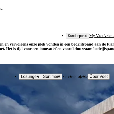
nd
My Voet
Arbeit
Kundenportal
en en vervolgens onze plek vonden in een bedrijfspand aan de Plan
doet. Het is tijd voor een innovatief en vooral duurzaam bedrijfspan
Lösungen
Sortiment
Service
Projekte
Über Voet