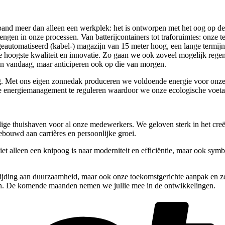
 pand meer dan alleen een werkplek: het is ontworpen met het oog op 
rengen in onze processen. Van batterijcontainers tot traforuimtes: onze te
automatiseerd (kabel-) magazijn van 15 meter hoog, een lange termijn
e hoogste kwaliteit en innovatie. Zo gaan we ook zoveel mogelijk reg
van vandaag, maar anticiperen ook op die van morgen.
g. Met ons eigen zonnedak produceren we voldoende energie voor onze 
ge energiemanagement te reguleren waardoor we onze ecologische voeta
ilige thuishaven voor al onze medewerkers. We geloven sterk in het cre
ebouwd aan carrières en persoonlijke groei.
et alleen een knipoog is naar moderniteit en efficiëntie, maar ook symb
ewijding aan duurzaamheid, maar ook onze toekomstgerichte aanpak en z
aan. De komende maanden nemen we jullie mee in de ontwikkelingen.